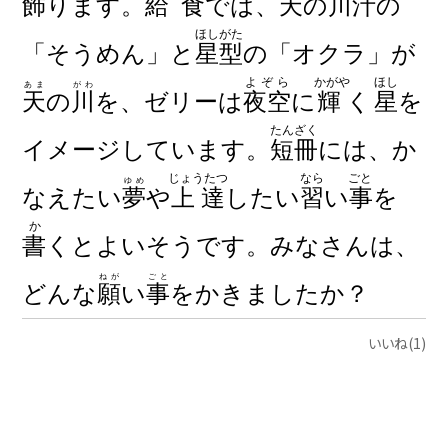
飾ります
。
給食
では、
天
の
川
汁
の
ほしがた
「そうめん」と
星型
の「オクラ」が
よぞら
かがや
ほし
あま
がわ
天
の
川
を、ゼリーは
夜空
に
輝く
星
を
たんざく
イメージしています。
短冊
には、か
じょうたつ
なら ごと
ゆめ
なえたい
夢
や
上達
したい
習い事
を
か
書く
とよいそうです。みなさんは、
ねが
ごと
どんな
願
い
事
をかきましたか？
いいね(1)