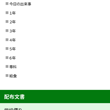
今日の出来事
１年
２年
３年
４年
５年
６年
専科
給食
配布文書
学校便り