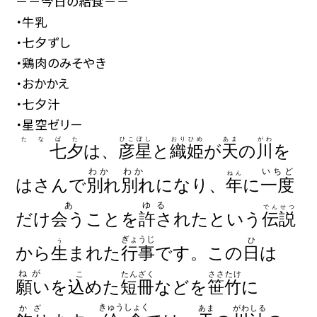
－－今日の給食－－
・牛乳
・七夕ずし
・鶏肉のみそやき
・おかかえ
・七夕汁
・星空ゼリー
たなばた
ひこぼし
おりひめ
あま
がわ
七夕
は、
彦星
と
織姫
が
天
の
川
を
わか わか
いちど
ねん
はさんで
別れ別れ
になり、
年
に
一度
あ
ゆる
でんせつ
だけ
会う
ことを
許された
という
伝説
ぎょうじ
ひ
う
から
生まれた
行事
です。この
日
は
ねが
こ
たんざく
ささたけ
願い
を
込めた
短冊
などを
笹竹
に
きゅうしょく
かざ
あま
がわ
しる