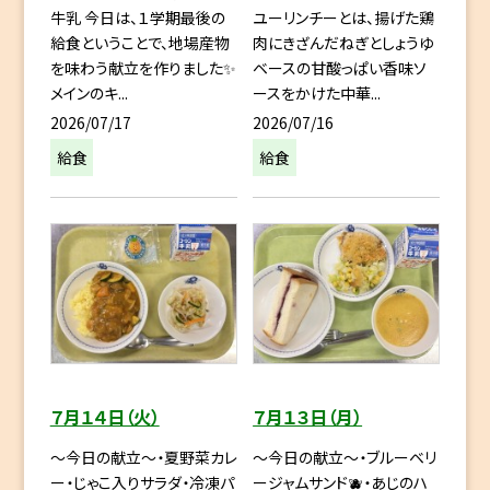
牛乳 今日は、１学期最後の
ユーリンチーとは、揚げた鶏
給食ということで、地場産物
肉にきざんだねぎとしょうゆ
を味わう献立を作りました✨
ベースの甘酸っぱい香味ソ
メインのキ...
ースをかけた中華...
2026/07/17
2026/07/16
給食
給食
７月１４日（火）
７月１３日（月）
～今日の献立～・夏野菜カレ
～今日の献立～・ブルーベリ
ー・じゃこ入りサラダ・冷凍パ
ージャムサンド🫐・あじのハ