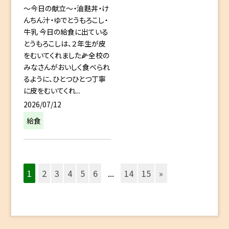
～今日の献立～・油麩丼・け
んちん汁・ゆでとうもろこし・
牛乳 今日の給食に出ている
とうもろこしは、２年生が皮
をむいてくれました🌽全校の
みなさんがおいしく食べられ
るように、ひとつひとつ丁寧
に皮をむいてくれ...
2026/07/12
給食
1
2
3
4
5
6
...
14
15
»