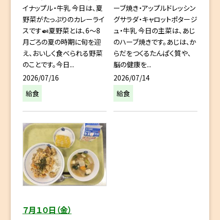
イナップル・牛乳 今日は、夏
ーブ焼き・アップルドレッシン
野菜がたっぷりのカレーライ
グサラダ・キャロットポタージ
スです🍛夏野菜とは、6～8
ュ・牛乳 今日の主菜は、あじ
月ごろの夏の時期に旬を迎
のハーブ焼きです。あじは、か
え、おいしく食べられる野菜
らだをつくるたんぱく質や、
のことです。今日...
脳の健康を...
2026/07/16
2026/07/14
給食
給食
７月１０日（金）