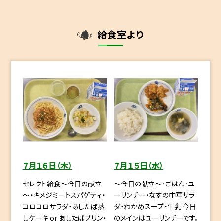
給食室より
７月１６日（木）
７月１５日（水）
セレクト給食～今日の献立
～今日の献立～・ごはん・ユ
～・キメジミートスパゲティ・
ーリンチー・なすの中華サラ
コロコロサラダ・あしたば蒸
ダ・わかめスープ・牛乳 今日
しケーキ or あしたばプリン・
のメインはユーリンチーです。