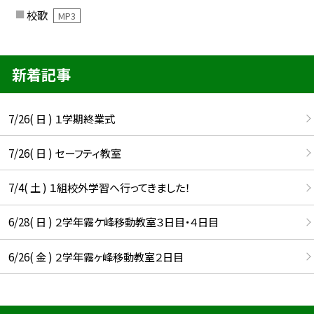
校歌
MP3
新着記事
7/26( 日 ) １学期終業式
7/26( 日 ) セーフティ教室
7/4( 土 ) １組校外学習へ行ってきました！
6/28( 日 ) ２学年霧ケ峰移動教室３日目・４日目
6/26( 金 ) ２学年霧ヶ峰移動教室２日目