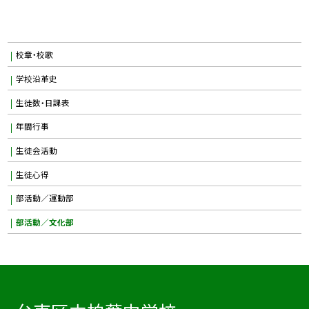
校章・校歌
学校沿革史
生徒数・日課表
年間行事
生徒会活動
生徒心得
部活動／運動部
部活動／文化部