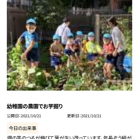
幼稚園の農園でお芋掘り
公開日
2021/10/21
更新日
2021/10/21
今日の出来事
畑の芋のつるが伸びて葉が生い茂っています。年長ぞう組が