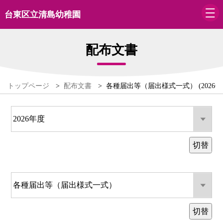
台東区立清島幼稚園
配布文書
トップページ
>
配布文書
>
各種届出等（届出様式一式） (2026年
切替
切替