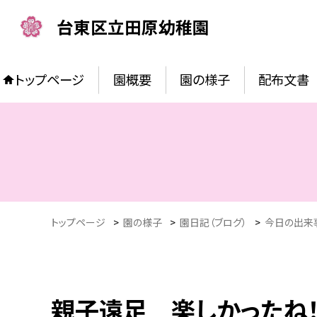
台東区立田原幼稚園
トップページ
園概要
園の様子
配布文書
トップページ
>
園の様子
>
園日記（ブログ）
>
今日の出来
親子遠足 楽しかったね