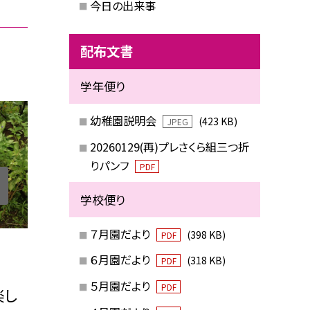
今日の出来事
配布文書
学年便り
幼稚園説明会
(423 KB)
JPEG
20260129(再)プレさくら組三つ折
りパンフ
PDF
学校便り
７月園だより
(398 KB)
PDF
６月園だより
(318 KB)
PDF
５月園だより
PDF
楽し