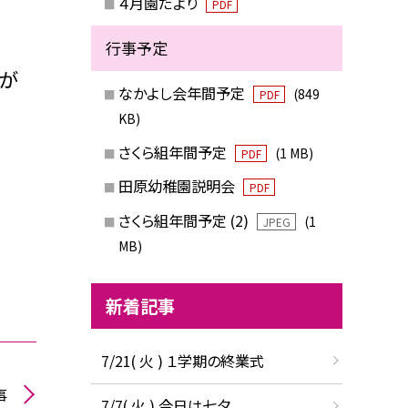
４月園だより
PDF
行事予定
とが
なかよし会年間予定
(849
PDF
KB)
さくら組年間予定
(1 MB)
PDF
田原幼稚園説明会
PDF
さくら組年間予定 (2)
(1
JPEG
MB)
新着記事
7/21( 火 ) １学期の終業式
事
7/7( 火 ) 今日は七夕