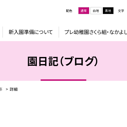
配色
通常
白地
黒地
文字
新入園準備について
プレ幼稚園さくら組・なかよ
園日記（ブログ）
事
>
詳細
！