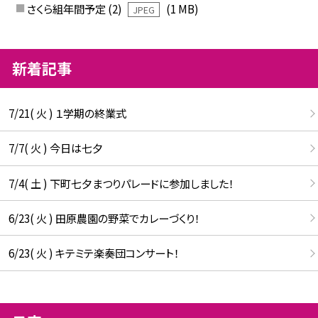
さくら組年間予定 (2)
(1 MB)
JPEG
新着記事
7/21( 火 ) １学期の終業式
7/7( 火 ) 今日は七夕
7/4( 土 ) 下町七夕まつりパレードに参加しました！
6/23( 火 ) 田原農園の野菜でカレーづくり！
6/23( 火 ) キテミテ楽奏団コンサート！