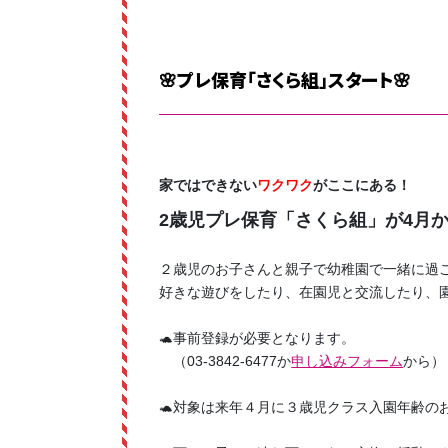
🌸プレ保育「さくら組」スタート🌸
家ではできない
ワクワク
がここにある！
2歳児プレ保育「さくら組」が4月
２歳児のお子さんと親子で幼稚園で一緒に過
好きな遊びをしたり、在園児と交流したり、
🐢事前登録が必要となります。
（03-3842-6477か
申し込みフォーム
から）
🐢対象は来年４月に３歳児クラス入園年齢の