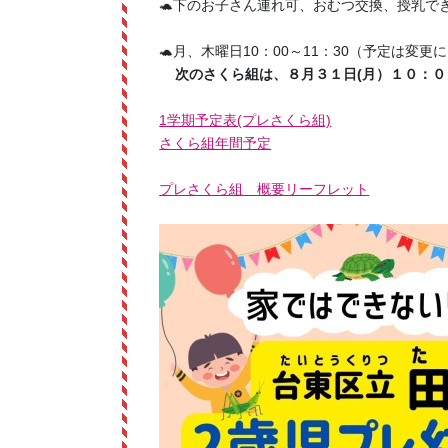
🐢下のお子さん連れ可、おむつ交換、授乳で
🐢月、木曜日10：00～11：30（予定は変
次のさくら組は、８月３１日(月
）１０：０
1学期予定表(プレさくら組)
さくら組年間予定
プレさくら組 概要リーフレット