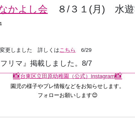
なかよし会
８/３１(月) 水
4
変更しました 詳しくは
こちら
6
/29
ズフリマ
』掲載しました。8/7
📸
📸
台東区立田原幼稚園（公式）Instagram
園児の様子やプレ情報などをお知らせします。
フォローお願いします😊