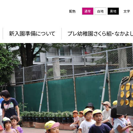
配色
通常
白地
黒地
文字
新入園準備について
プレ幼稚園さくら組・なかよ