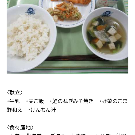
〈献立〉
・牛乳 ・麦ご飯 ・鮭のねぎみそ焼き ・野菜のごま
酢和え ・けんちん汁
〈食材産地〉