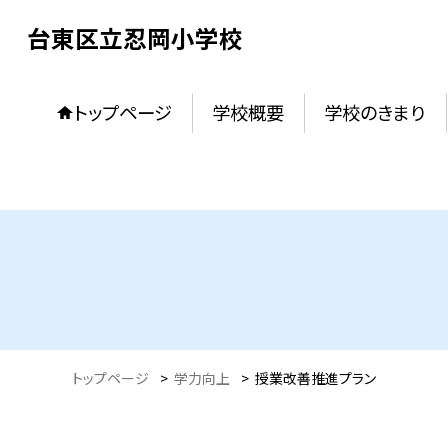
台東区立忍岡小学校
トップページ
学校概要
学校のきまり
トップページ
>
学力向上
>
授業改善推進プラン