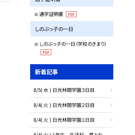
通学証明書
PDF
しのぶっ子の一日
しのぶっ子の一日（学校のきまり）
PDF
新着記事
8/5( 水 ) 日光林間学園３日目
8/4( 火 ) 日光林間学園２日目
8/4( 火 ) 日光林間学園１日目
8/4( 火 ) 1年生 生活科 夏とな