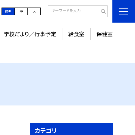
標準
中
大
学校だより／行事予定
給食室
保健室
カテゴリ