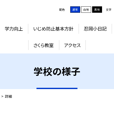
配色
通常
白地
黒地
文字
学力向上
いじめ防止基本方針
忍岡小日記
さくら教室
アクセス
学校の様子
>
詳細