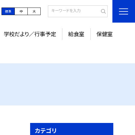
標準
中
大
学校だより／行事予定
給食室
保健室
カテゴリ