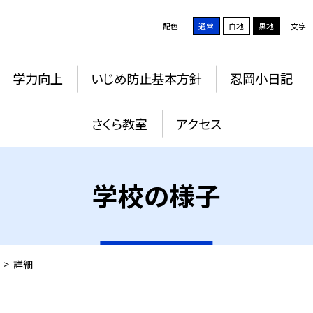
配色
通常
白地
黒地
文字
学力向上
いじめ防止基本方針
忍岡小日記
さくら教室
アクセス
学校の様子
>
詳細