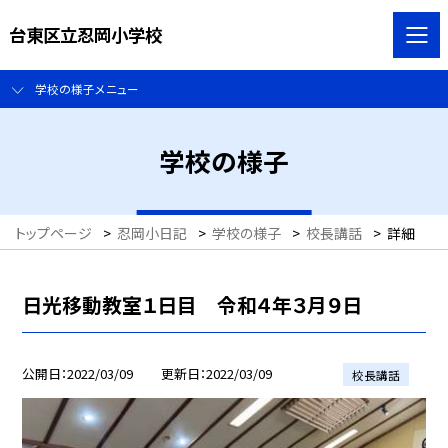
台東区立忍岡小学校
学校の様子メニュー
学校の様子
トップページ
>
忍岡小日記
>
学校の様子
>
校長講話
>
詳細
日光移動教室１日目 令和４年３月９日
公開日
2022/03/09
更新日
2022/03/09
校長講話