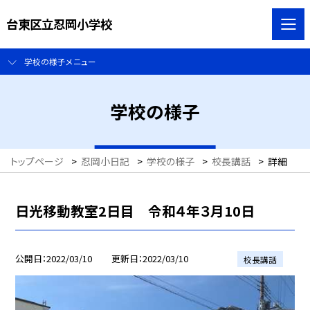
台東区立忍岡小学校
学校の様子メニュー
学校の様子
トップページ
>
忍岡小日記
>
学校の様子
>
校長講話
>
詳細
日光移動教室2日目 令和４年３月10日
公開日
2022/03/10
更新日
2022/03/10
校長講話