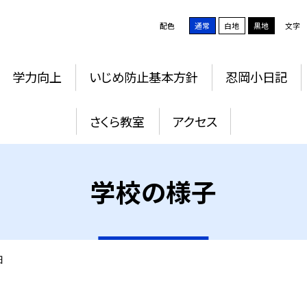
配色
通常
白地
黒地
文字
学力向上
いじめ防止基本方針
忍岡小日記
さくら教室
アクセス
学校の様子
細