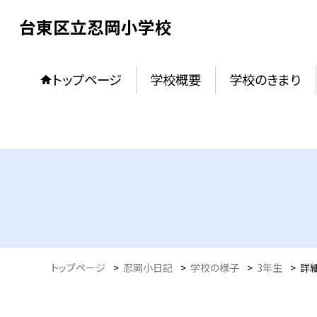
台東区立忍岡小学校
トップページ
学校概要
学校のきまり
トップページ
>
忍岡小日記
>
学校の様子
>
3年生
>
詳