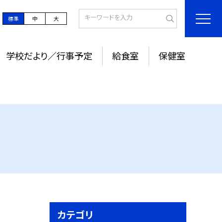
標準
中
大
学校だより／行事予定
給食室
保健室
カテゴリ