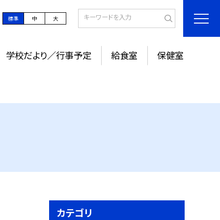
標準
中
大
学校だより／行事予定
給食室
保健室
カテゴリ