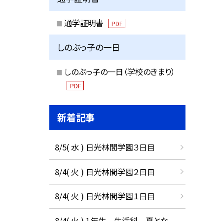
通学証明書
PDF
しのぶっ子の一日
しのぶっ子の一日（学校のきまり）
PDF
新着記事
8/5( 水 ) 日光林間学園３日目
8/4( 火 ) 日光林間学園２日目
8/4( 火 ) 日光林間学園１日目
8/4( 火 ) 1年生 生活科 夏とな