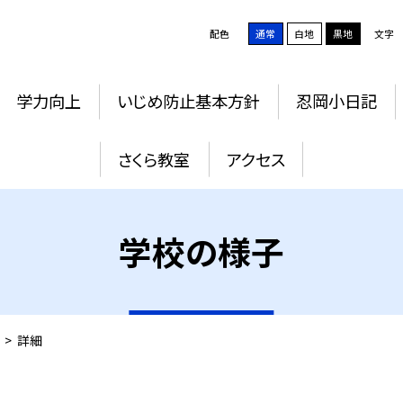
配色
通常
白地
黒地
文字
学力向上
いじめ防止基本方針
忍岡小日記
さくら教室
アクセス
学校の様子
>
詳細