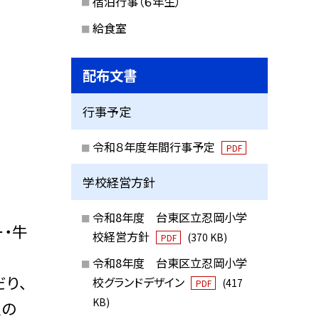
宿泊行事（６年生）
給食室
配布文書
行事予定
令和８年度年間行事予定
PDF
学校経営方針
令和8年度 台東区立忍岡小学
ー・牛
校経営方針
(370 KB)
PDF
令和8年度 台東区立忍岡小学
り、
校グランドデザイン
(417
PDF
KB)
人の