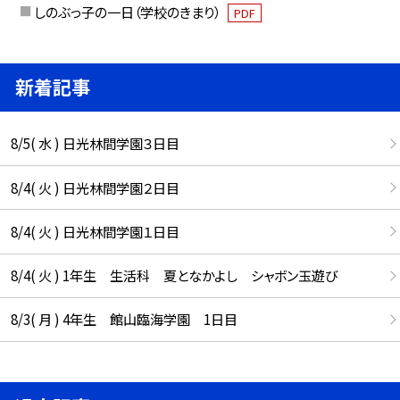
しのぶっ子の一日（学校のきまり）
PDF
新着記事
8/5( 水 ) 日光林間学園３日目
8/4( 火 ) 日光林間学園２日目
8/4( 火 ) 日光林間学園１日目
8/4( 火 ) 1年生 生活科 夏となかよし シャボン玉遊び
8/3( 月 ) 4年生 館山臨海学園 1日目