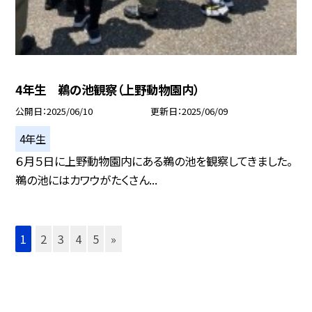
4年生 鵜の池観察（上野動物園内）
公開日
2025/06/10
更新日
2025/06/09
4年生
６月５日に上野動物園内にある鵜の池を観察してきました。
鵜の池にはカワウがたくさん...
1
2
3
4
5
»