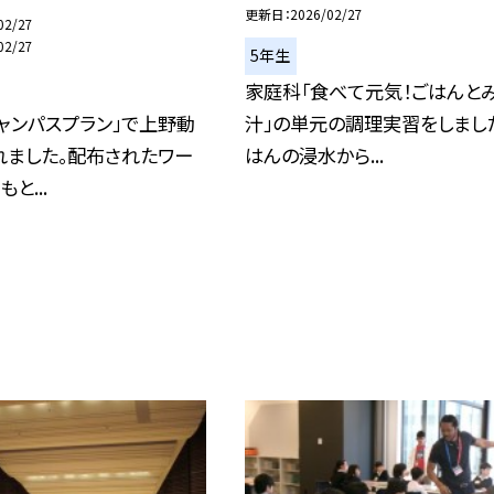
更新日
2026/02/27
02/27
02/27
5年生
家庭科「食べて元気！ごはんと
ャンパスプラン」で上野動
汁」の単元の調理実習をしまし
れました。配布されたワー
はんの浸水から...
と...