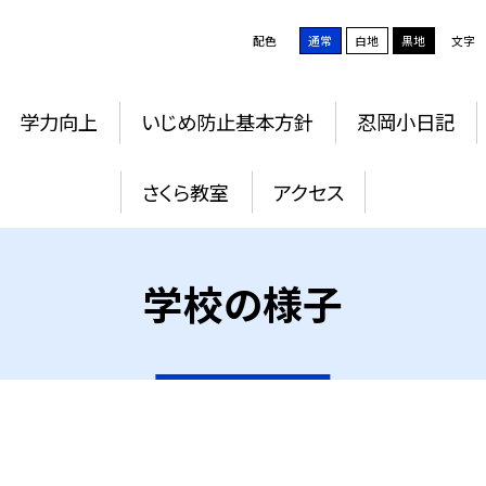
配色
通常
白地
黒地
文字
学力向上
いじめ防止基本方針
忍岡小日記
さくら教室
アクセス
学校の様子