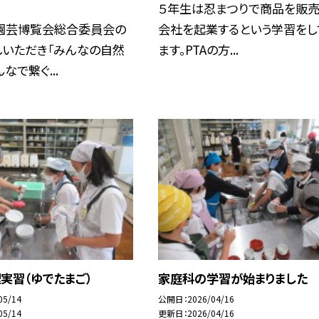
５年生は忍まつりで商品を販売
園芸博覧会総合委員会の
会社を起業するという学習をし
しいただき「みんなの自然
ます。PTAの方...
なで繋ぐ...
実習（ゆでたまご）
家庭科の学習が始まりました
05/14
公開日
2026/04/16
05/14
更新日
2026/04/16