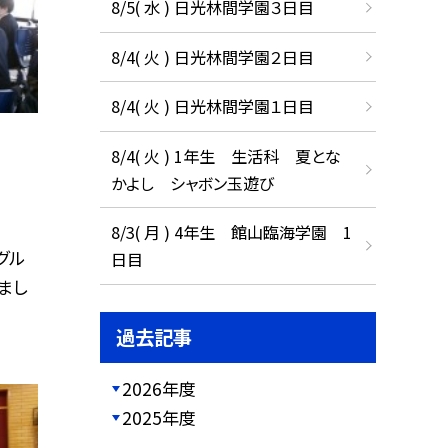
8/5( 水 ) 日光林間学園３日目
8/4( 火 ) 日光林間学園２日目
8/4( 火 ) 日光林間学園１日目
8/4( 火 ) 1年生 生活科 夏とな
かよし シャボン玉遊び
8/3( 月 ) 4年生 館山臨海学園 1
グル
日目
まし
過去記事
2026年度
2025年度