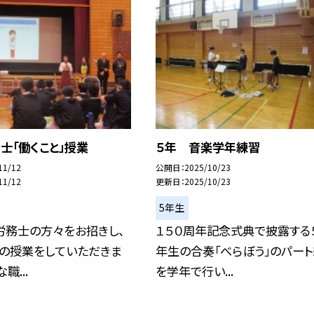
士「働くこと」授業
５年 音楽学年練習
11/12
公開日
2025/10/23
11/12
更新日
2025/10/23
5年生
労務士の方々をお招きし、
１５０周年記念式典で披露する５
」の授業をしていただきま
年生の合奏「べらぼう」のパー
職...
を学年で行い...