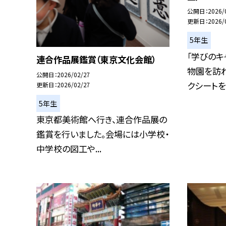
公開日
2026/
更新日
2026/
5年生
「学びのキ
連合作品展鑑賞（東京文化会館）
物園を訪
公開日
2026/02/27
クシートをも
更新日
2026/02/27
5年生
東京都美術館へ行き、連合作品展の
鑑賞を行いました。会場には小学校・
中学校の図工や...