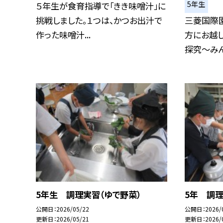
5年生
５年生が食育指導で「きき味噌汁」に
挑戦しました。１つは、かつお出汁で
三菱国際
作った味噌汁...
方にお越
探究～みん
5年生 調理実習（ゆで野菜）
5年 調理
公開日
2026/05/22
公開日
2026/
更新日
2026/05/21
更新日
2026/