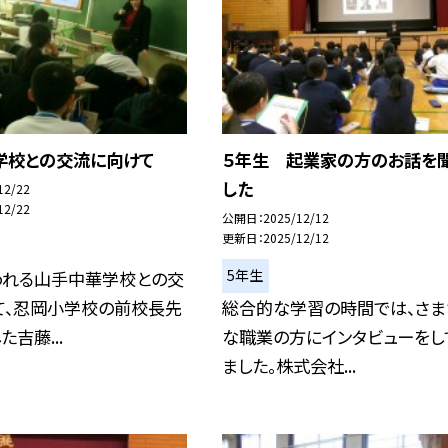
学校との交流に向けて
５年生 起業家の方のお話を
した
12/22
12/22
公開日
2025/12/12
更新日
2025/12/12
5年生
われる山手中華学校との交
て、忍岡小学校の前校長先
総合的な学習の時間では、さま
吉藤...
な職業の方にインタビューをし
ました。株式会社...