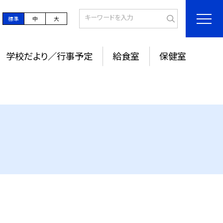
標準
中
大
学校だより／行事予定
給食室
保健室