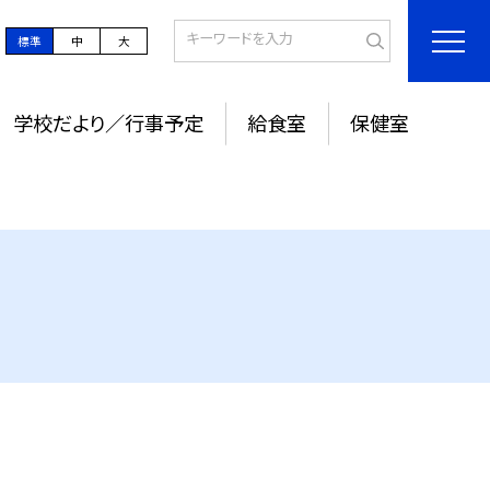
標準
中
大
学校だより／行事予定
給食室
保健室