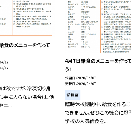
日給食のメニューを作って
4月7日給食のメニューを作っ
04/17
04/17
う１
公開日
2020/04/07
更新日
2020/04/07
旬は秋ですが、冷凍切り身
給食室
。手に入らない場合は、他
臨時休校期間中、給食を作るこ
ニ...
できません。ぜひこの機会に忍
学校の人気給食を...