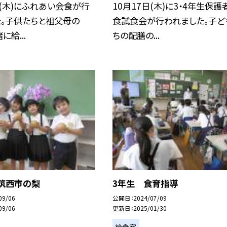
日(木)にふれあい会食が行
10月17日(木)に3・4年生保護
た。子供たちと祖父母の
食試食会が行われました。子ど
給...
ちの配膳の...
 筑西市の梨
3年生 食育指導
09/06
公開日
2024/07/09
09/06
更新日
2025/01/30