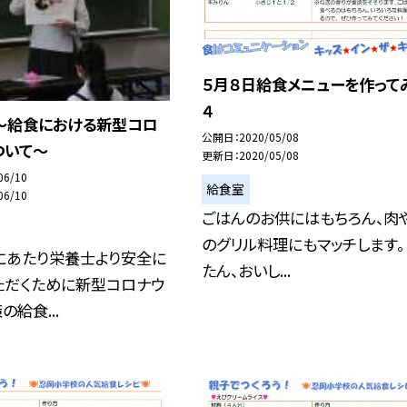
５月８日給食メニューを作って
４
〜給食における新型コロ
公開日
2020/05/08
ついて〜
更新日
2020/05/08
06/10
給食室
06/10
ごはんのお供にはもちろん、肉
のグリル料理にもマッチします。
にあたり栄養士より安全に
たん、おいし...
ただくために新型コロナウ
の給食...