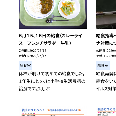
６月１５、１６日の給食（カレーライ
給食指導
ス フレンチサラダ 牛乳）
ナ対策に
公開日
2020/06/16
公開日
2020/
更新日
2020/06/16
更新日
2020/
給食室
給食室
休校が明けて初めての給食でした。
給食再開
１年生にとっては小学校生活最初の
給食をい
給食です。久しぶ...
イルス対策