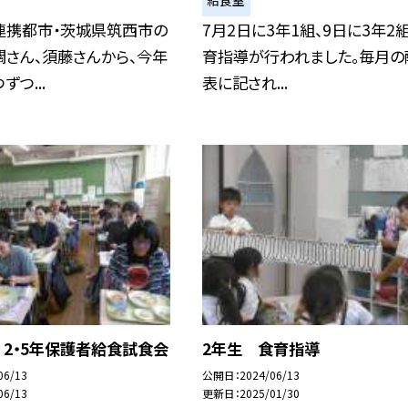
給食室
連携都市・茨城県筑西市の
7月2日に3年1組、9日に3年2
さん、須藤さんから、今年
育指導が行われました。毎月の
つ...
表に記され...
 2・5年保護者給食試食会
2年生 食育指導
06/13
公開日
2024/06/13
06/13
更新日
2025/01/30