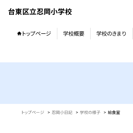
台東区立忍岡小学校
トップページ
学校概要
学校のきまり
トップページ
>
忍岡小日記
>
学校の様子
>
給食室