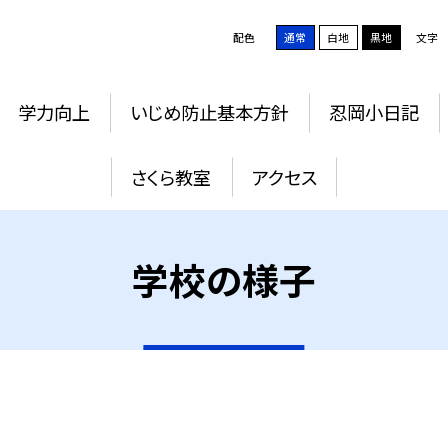
配色
通常
白地
黒地
文字
学力向上
いじめ防止基本方針
忍岡小日記
さくら教室
アクセス
学校の様子