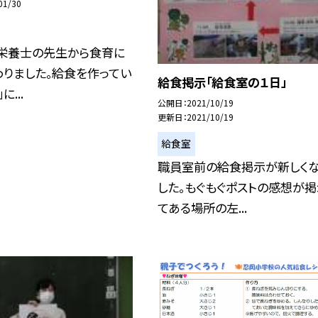
01/30
、栄養士の先生から食育に
りました。給食を作ってい
給食掲示「給食室の１日」
...
公開日
2021/10/19
更新日
2021/10/19
給食室
職員室前の給食掲示が新しく
した。もぐもぐポストの感想が掲
てある場所の左...