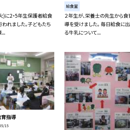
給食室
(火)に2・5年生保護者給食
２年生が、栄養士の先生から食
行われました。子どもたち
導を受けました。 毎日給食に
..
る牛乳について...
食育指導
05/15