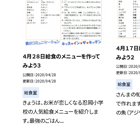
４月１７
４月２８日給食のメニューを作って
みよう２
みよう３
公開日
2020/
更新日
2020/
公開日
2020/04/28
更新日
2020/04/28
給食室
給食室
さんまの
きょうは、お米が恋しくなる忍岡小学
で作れます
校の人気給食メニューを紹介しま
の魚（アジや
す。最強のごはん...