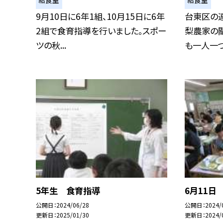
給食室
給食室
9月10日に6年1組、10月15日に6年
台東区の
2組で食育指導を行いました。スポー
梨農家の關
ツの秋...
も一人一つず
5年生 食育指導
6月11日
公開日
2024/06/28
公開日
2024/
更新日
2025/01/30
更新日
2024/