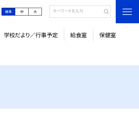
標準
中
大
学校だより／行事予定
給食室
保健室