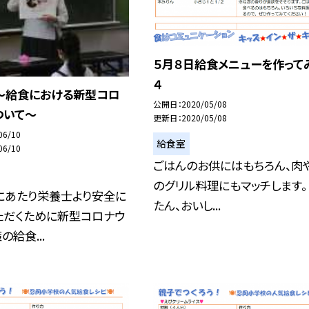
５月８日給食メニューを作って
４
〜給食における新型コロ
公開日
2020/05/08
ついて〜
更新日
2020/05/08
06/10
給食室
06/10
ごはんのお供にはもちろん、肉
のグリル料理にもマッチします。
にあたり栄養士より安全に
たん、おいし...
ただくために新型コロナウ
の給食...