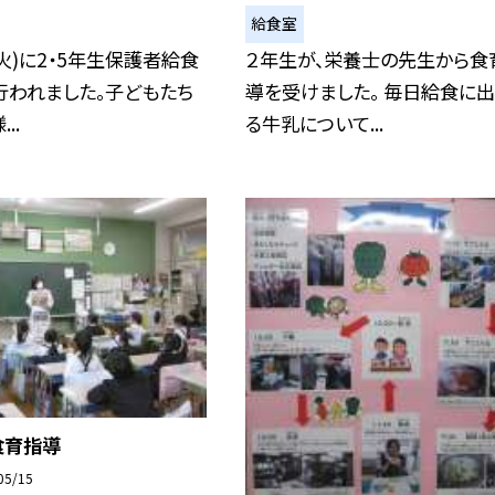
給食室
(火)に2・5年生保護者給食
２年生が、栄養士の先生から食
行われました。子どもたち
導を受けました。 毎日給食に
..
る牛乳について...
食育指導
05/15