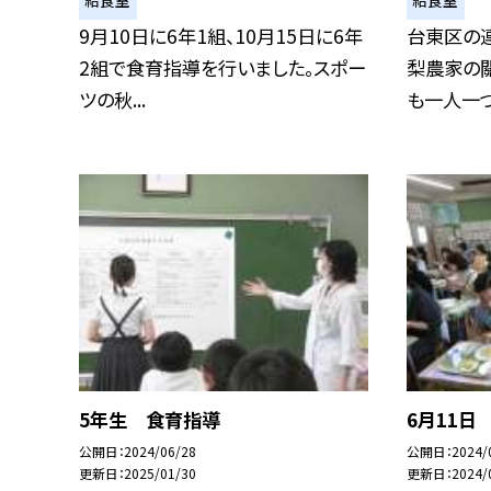
給食室
給食室
9月10日に6年1組、10月15日に6年
台東区の
2組で食育指導を行いました。スポー
梨農家の關
ツの秋...
も一人一つず
5年生 食育指導
6月11日
公開日
2024/06/28
公開日
2024/
更新日
2025/01/30
更新日
2024/