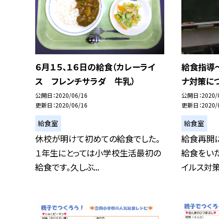
６月１５、１６日の給食（カレーライ
給食指導
ス フレンチサラダ 牛乳）
ナ対策に
公開日
2020/06/16
公開日
2020/
更新日
2020/06/16
更新日
2020/
給食室
給食室
休校が明けて初めての給食でした。
給食再開
１年生にとっては小学校生活最初の
給食をい
給食です。久しぶ...
イルス対策