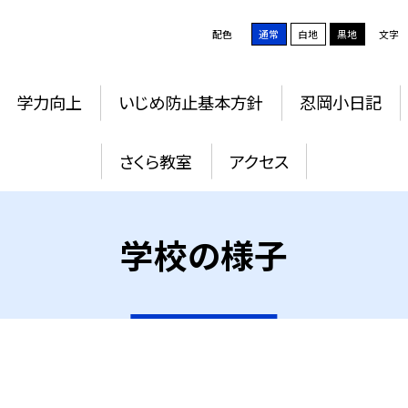
配色
通常
白地
黒地
文字
学力向上
いじめ防止基本方針
忍岡小日記
さくら教室
アクセス
学校の様子