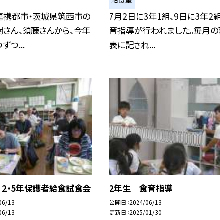
給食室
連携都市・茨城県筑西市の
7月2日に3年1組、9日に3年2
さん、須藤さんから、今年
育指導が行われました。毎月の
つ...
表に記され...
 2・5年保護者給食試食会
2年生 食育指導
06/13
公開日
2024/06/13
06/13
更新日
2025/01/30