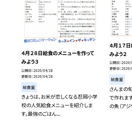
４月１７
４月２８日給食のメニューを作って
みよう２
みよう３
公開日
2020/
更新日
2020/
公開日
2020/04/28
更新日
2020/04/28
給食室
給食室
さんまの
きょうは、お米が恋しくなる忍岡小学
で作れます
校の人気給食メニューを紹介しま
の魚（アジや
す。最強のごはん...