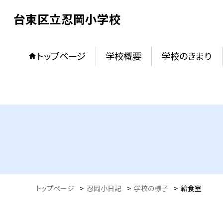
台東区立忍岡小学校
トップページ
学校概要
学校のきまり
トップページ
>
忍岡小日記
>
学校の様子
>
給食室