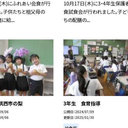
日(木)にふれあい会食が行
10月17日(木)に3・4年生保護
た。子供たちと祖父母の
食試食会が行われました。子ど
給...
ちの配膳の...
 筑西市の梨
3年生 食育指導
09/06
公開日
2024/07/09
09/06
更新日
2025/01/30