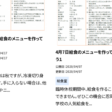
日給食のメニューを作って
4月7日給食のメニューを作っ
04/17
04/17
う１
公開日
2020/04/07
更新日
2020/04/07
旬は秋ですが、冷凍切り身
給食室
。手に入らない場合は、他
臨時休校期間中、給食を作るこ
ニ...
できません。ぜひこの機会に忍
学校の人気給食を...