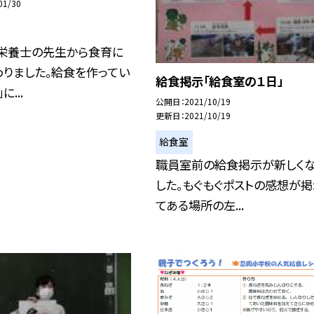
01/30
、栄養士の先生から食育に
りました。給食を作ってい
給食掲示「給食室の１日」
...
公開日
2021/10/19
更新日
2021/10/19
給食室
職員室前の給食掲示が新しく
した。もぐもぐポストの感想が掲
てある場所の左...