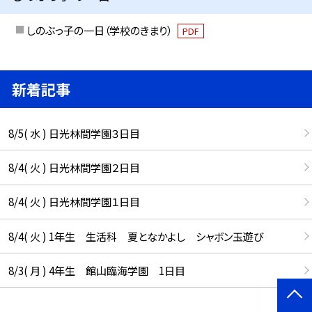
しのぶっ子の一日（学校のきまり）
PDF
新着記事
8/5( 水 ) 日光林間学園３日目
8/4( 火 ) 日光林間学園２日目
8/4( 火 ) 日光林間学園１日目
8/4( 火 ) 1年生 生活科 夏となかよし シャボン玉遊び
8/3( 月 ) 4年生 館山臨海学園 1日目