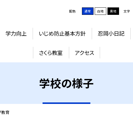
配色
通常
白地
黒地
文字
学力向上
いじめ防止基本方針
忍岡小日記
さくら教室
アクセス
学校の様子
グ教育