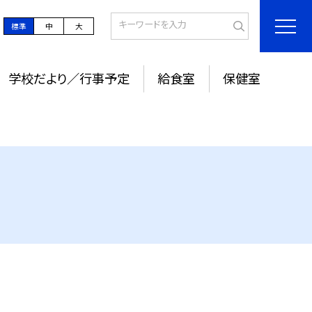
標準
中
大
学校だより／行事予定
給食室
保健室