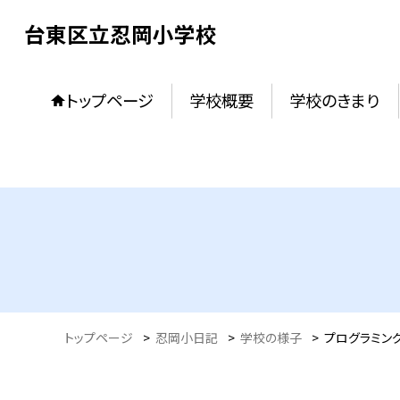
台東区立忍岡小学校
トップページ
学校概要
学校のきまり
トップページ
>
忍岡小日記
>
学校の様子
>
プログラミン