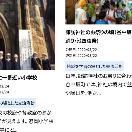
諏訪神社のお祭りの頃（谷中坂
踊り・池四夜祭）
公開日
2020/03/22
更新日
2020/03/22
地域を学習の場とした交流活動
毎年、諏訪神社のお祭りに合わ
に一番近い小学校
谷中坂町では、神社の境内で盆
03/24
や縁日を、池之...
03/24
の場とした交流活動
校の校庭や各教室の窓か
が見えます。 忍岡小学校
にと...