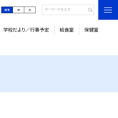
標準
中
大
学校だより／行事予定
給食室
保健室