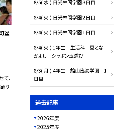
8/5( 水 ) 日光林間学園３日目
8/4( 火 ) 日光林間学園２日目
8/4( 火 ) 日光林間学園１日目
町盆
8/4( 火 ) 1年生 生活科 夏とな
かよし シャボン玉遊び
8/3( 月 ) 4年生 館山臨海学園 1
せて、
日目
踊り
過去記事
2026年度
2025年度