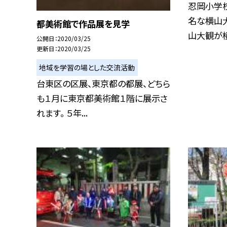
忍岡小学
名な横山
都美術館で作品展を見学
山大観が横
公開日
2020/03/25
更新日
2020/03/25
地域を学習の場とした交流活動
台東区の区展、東京都の都展、どちら
も１月に東京都美術館１階に展示さ
れます。 ５年...