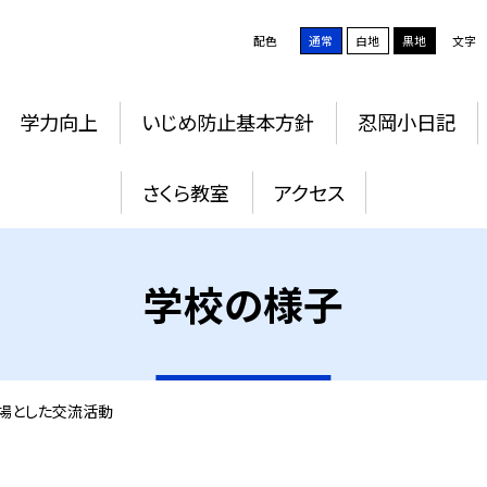
配色
通常
白地
黒地
文字
学力向上
いじめ防止基本方針
忍岡小日記
さくら教室
アクセス
学校の様子
場とした交流活動