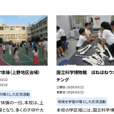
オ体操（上野地区会場）
国立科学博物館 ほねほねウ
チング
03/22
03/22
公開日
2020/03/22
更新日
2020/03/22
の場とした交流活動
地域を学習の場とした交流活動
オ体操の一日、本校は、上
場となり、多くの子供や大
本校の学区域には、国立科学