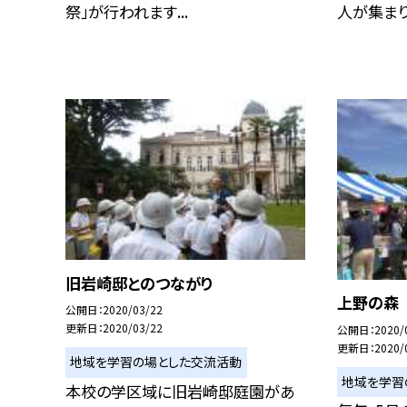
祭」が行われます...
人が集まりま
旧岩崎邸とのつながり
上野の森
公開日
2020/03/22
更新日
2020/03/22
公開日
2020/
更新日
2020/
地域を学習の場とした交流活動
地域を学習
本校の学区域に旧岩崎邸庭園があ