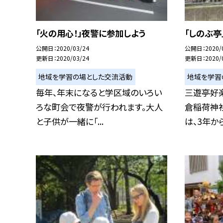
「火の用心！」夜警に参加しよう
「しのぶ亭
公開日
2020/03/24
公開日
2020/
更新日
2020/03/24
更新日
2020/
地域を学習の場とした交流活動
地域を学習
毎年、年末になると学区域のいろい
三遊亭好楽
ろな町会で夜警が行われます。大人
倉稲荷神
と子供が一緒に「...
は、3年から６