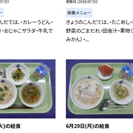
07/03
更新日
2026/07/02
ー
給食メニュー
んだては、・カレーうどん・
きょうのこんだては、・たこめし
・おじゃこサラダ・牛乳で
野菜のごまだれ・田舎汁・果物
みかん）・...
(火)の給食
6月29日(月)の給食