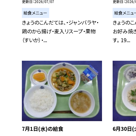
更新日
2026/07/07
更新日
2026/
給食メニュー
給食メニュ
きょうのこんだては、・ジャンバラヤ・
きょうのこ
鶏のから揚げ・麦入リスープ・果物
お好み焼き
（すいか）・...
す。 19...
7月1日(水)の給食
6月30日