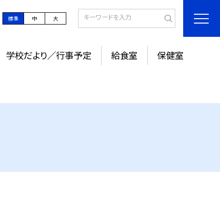
標準
中
大
学校だより／行事予定
給食室
保健室