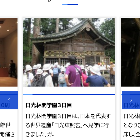
０周
日光林間学園３日目
日光林
日光林間学園３日目は、日本を代表す
日光林
術館世
る世界遺産「日光東照宮」へ見学に行
となり
開催さ
きました。ガ...
床し、全員