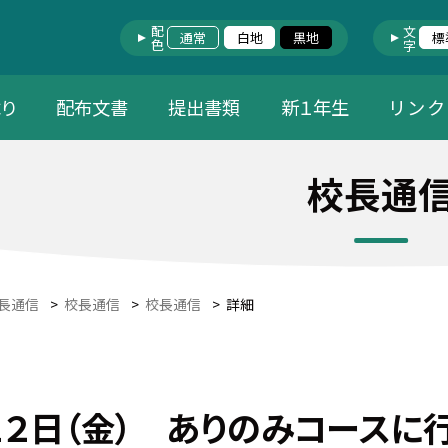
配色
文字
通常
白地
黒地
標
り
配布文書
提出書類
新１年生
リ ン ク
校長通
長通信
>
校長通信
>
校長通信
>
詳細
１２日（金） ありのみコースに行