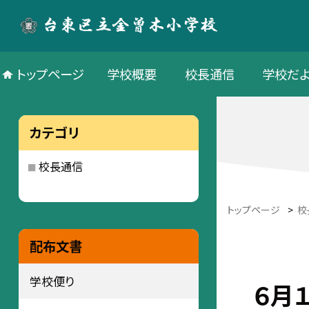
トップページ
学校概要
校長通信
学校だよ
カテゴリ
校長通信
トップページ
>
校
配布文書
学校便り
６月