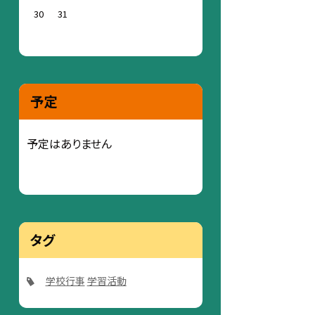
30
31
予定
予定はありません
タグ
学校行事
学習活動