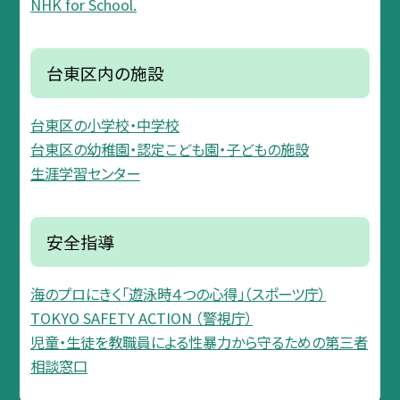
NHK for School.
台東区内の施設
台東区の小学校・中学校
台東区の幼稚園・認定こども園・子どもの施設
生涯学習センター
安全指導
海のプロにきく「遊泳時４つの心得」（スポーツ庁）
TOKYO SAFETY ACTION （警視庁）
児童・生徒を教職員による性暴力から守るための第三者
相談窓口