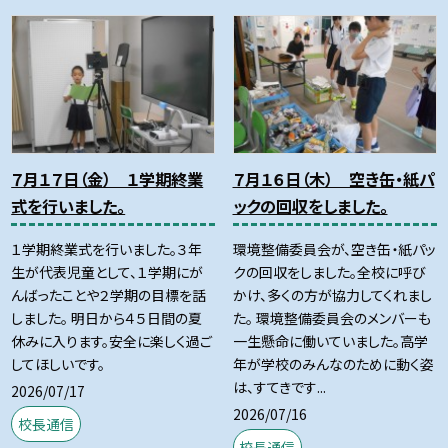
７月１７日（金） １学期終業
７月１６日（木） 空き缶・紙パ
式を行いました。
ックの回収をしました。
１学期終業式を行いました。３年
環境整備委員会が、空き缶・紙パッ
生が代表児童として、１学期にが
クの回収をしました。全校に呼び
んばったことや２学期の目標を話
かけ、多くの方が協力してくれまし
しました。 明日から４５日間の夏
た。 環境整備委員会のメンバーも
休みに入ります。安全に楽しく過ご
一生懸命に働いていました。高学
してほしいです。
年が学校のみんなのために動く姿
は、すてきです...
2026/07/17
2026/07/16
校長通信
校長通信