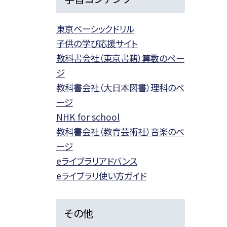
東京ベーシックドリル
子供の学び応援サイト
教科書会社（東京書籍）算数のペー
ジ
教科書会社（大日本図書）理科のペ
ージ
NHK for school
教科書会社（教育芸術社）音楽のペ
ージ
eライブラリアドバンス
eライブラリ使い方ガイド
その他