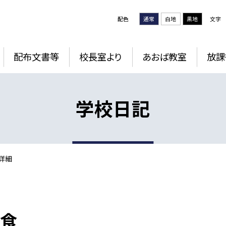
配色
通常
白地
黒地
文字
配布文書等
校長室より
あおば教室
放課
学校日記
詳細
給食