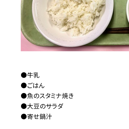
●牛乳
●ごはん
●魚のスタミナ焼き
●大豆のサラダ
●寄せ鍋汁