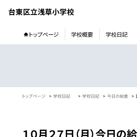
台東区立浅草小学校
トップページ
学校概要
学校日記
トップページ
>
学校日記
>
学校日記
>
今日の給食
>
１０月２７日（月）今日の