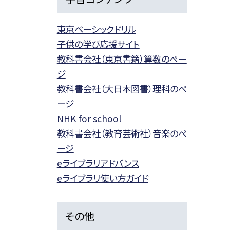
東京ベーシックドリル
子供の学び応援サイト
教科書会社（東京書籍）算数のペー
ジ
教科書会社（大日本図書）理科のペ
ージ
NHK for school
教科書会社（教育芸術社）音楽のペ
ージ
eライブラリアドバンス
eライブラリ使い方ガイド
その他