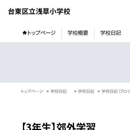
台東区立浅草小学校
トップページ
学校概要
学校日記
トップページ
>
学校日記
>
学校日記
>
学校日記（ブロ
【3年生】郊外学習