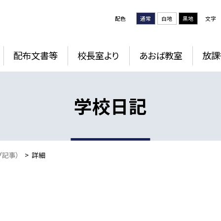
配色
通常
白地
黒地
文字
配布文書等
校長室より
あおば教室
放課
学校日記
グ記事）
>
詳細