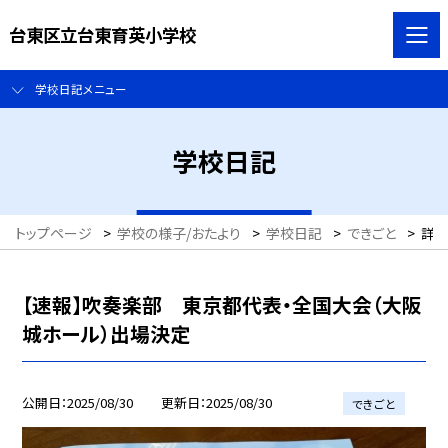
台東区立台東育英小学校
学校日記メニュー
学校日記
トップページ
>
学校の様子/おたより
>
学校日記
>
できごと
>
詳
【速報】吹奏楽部 東京都代表・全国大会（大阪
城ホール）出場決定
公開日
2025/08/30
更新日
2025/08/30
できごと