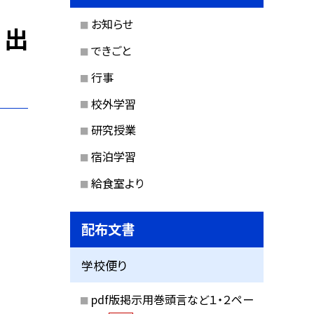
お知らせ
）出
できごと
行事
校外学習
研究授業
宿泊学習
給食室より
配布文書
学校便り
pdf版掲示用巻頭言など１・２ペー