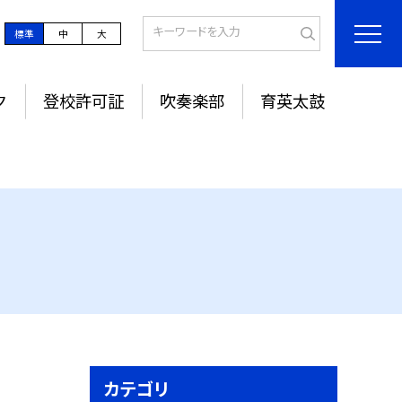
標準
中
大
ク
登校許可証
吹奏楽部
育英太鼓
カテゴリ