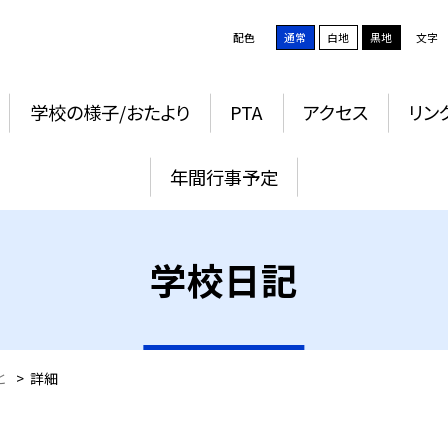
配色
通常
白地
黒地
文字
学校の様子/おたより
PTA
アクセス
リン
年間行事予定
学校日記
と
>
詳細