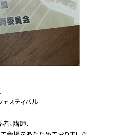
て
フェスティバル
者、講師、
て会場をあたためておりました。