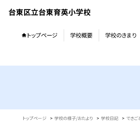
台東区立台東育英小学校
トップページ
学校概要
学校のきまり
トップページ
>
学校の様子/おたより
>
学校日記
>
できご