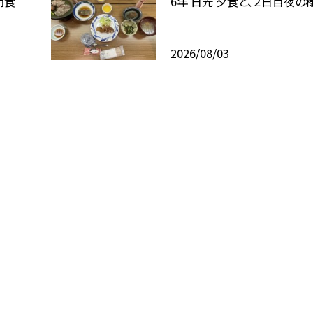
朝食
6年 日光 夕食と、２日目夜の
2026/08/03