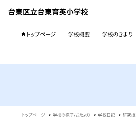
台東区立台東育英小学校
トップページ
学校概要
学校のきまり
トップページ
>
学校の様子/おたより
>
学校日記
>
研究授