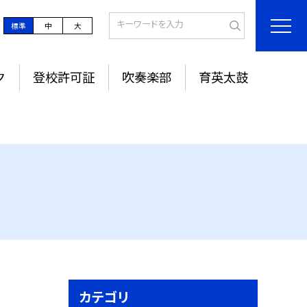
標準
中
大
ク
登校許可証
吹奏楽部
育英太鼓
カテゴリ