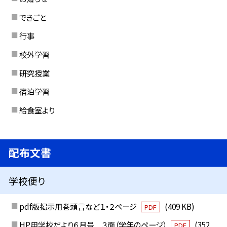
できごと
行事
校外学習
研究授業
宿泊学習
給食室より
配布文書
学校便り
pdf版掲示用巻頭言など１・２ページ
(409 KB)
PDF
HP用学校だより６月号 ３面（学年のページ）
(352
PDF