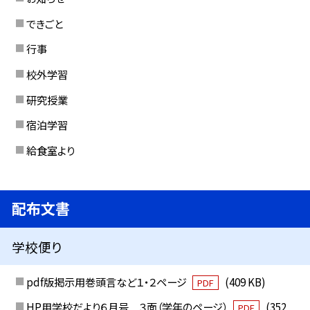
できごと
行事
校外学習
研究授業
宿泊学習
給食室より
配布文書
学校便り
pdf版掲示用巻頭言など１・２ページ
(409 KB)
PDF
HP用学校だより６月号 ３面（学年のページ）
(352
PDF