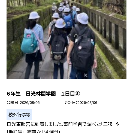
６年生 日光林間学園 １日目⑤
公開日
2026/08/06
更新日
2026/08/06
校外行事等
日光東照宮に到着しました。事前学習で調べた「三猿」や
「眠り猫」、豪華な「陽明門」...