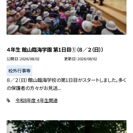
４年生 館山臨海学園 第1日目①（８／２（日））
公開日
2026/08/02
更新日
2026/08/02
校外行事等
８／２（日）館山臨海学校の第1日目がスタートしました。多く
の保護者の方々がお見送...
令和8年度 ４年生関連