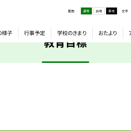
配色
通常
白地
黒地
文字
の様子
行事予定
学校のきまり
おたより
教育目標