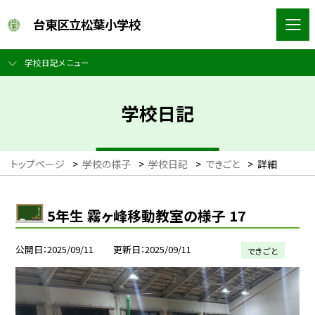
台東区立松葉小学校
学校日記メニュー
学校日記
トップページ
>
学校の様子
>
学校日記
>
できごと
>
詳細
5年生 霧ヶ峰移動教室の様子 17
公開日
2025/09/11
更新日
2025/09/11
できごと