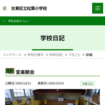
台東区立松葉小学校
学校日記メニュー
学校日記
トップページ
>
学校の様子
>
学校日記
>
できごと
>
詳細
音楽朝会
公開日
2025/10/11
更新日
2025/10/10
できごと