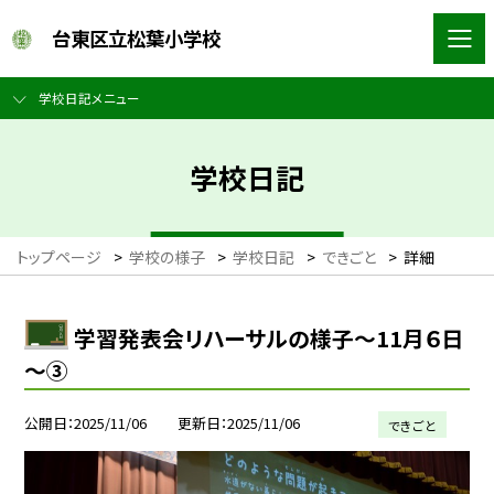
台東区立松葉小学校
学校日記メニュー
学校日記
トップページ
>
学校の様子
>
学校日記
>
できごと
>
詳細
学習発表会リハーサルの様子～11月６日
～③
公開日
2025/11/06
更新日
2025/11/06
できごと