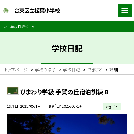
台東区立松葉小学校
学校日記メニュー
学校日記
トップページ
>
学校の様子
>
学校日記
>
できごと
>
詳細
ひまわり学級 手賀の丘宿泊訓練 8
公開日
2025/05/14
更新日
2025/05/14
できごと