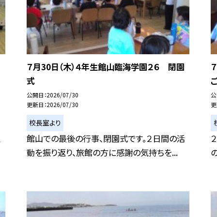
７月30日（木）４年生館山臨海学園２６ 閉園
式
公開日
2026/07/30
公
更新日
2026/07/30
更
校長室より
、
館山での最後の行事、閉園式です。２日間の活
動を振り返り、旅館の方に感謝の気持ちを...