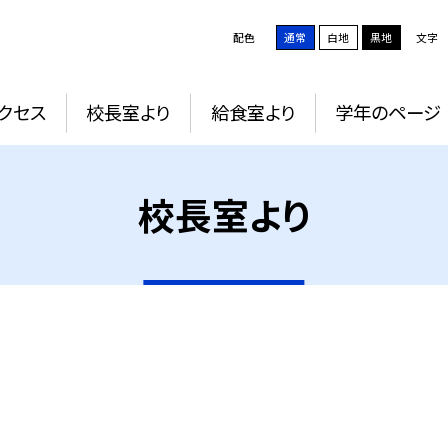
配色
通常
白地
黒地
文字
クセス
校長室より
給食室より
学年のページ
校長室より