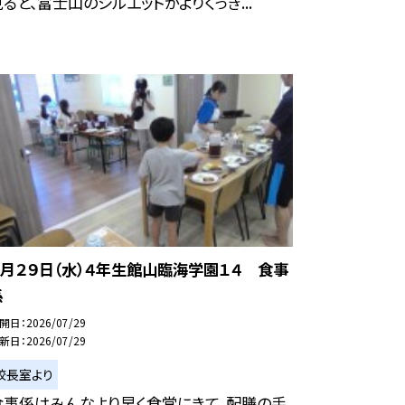
見ると、富士山のシルエットがよりくっき...
７月２９日（水）４年生館山臨海学園１４ 食事
係
開日
2026/07/29
新日
2026/07/29
校長室より
食事係はみんなより早く食堂にきて、配膳の手