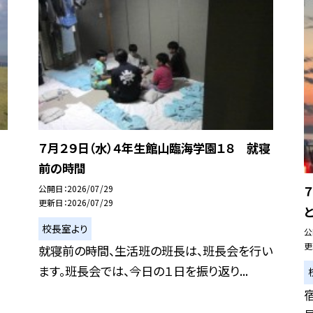
７月２９日（水）４年生館山臨海学園１８ 就寝
前の時間
公開日
2026/07/29
更新日
2026/07/29
校長室より
公
更
就寝前の時間、生活班の班長は、班長会を行い
ます。班長会では、今日の１日を振り返り...