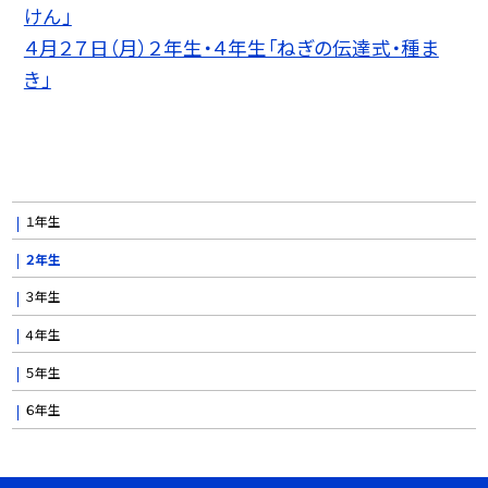
けん」
４月２７日（月）２年生・４年生「ねぎの伝達式・種ま
き」
１年生
２年生
３年生
４年生
５年生
６年生