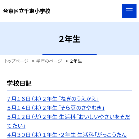
台東区立千束小学校
２年生
トップページ
>
学年のページ
>
２年生
学校日記
７月１６日（木）２年生「ねぎのうえかえ」
５月１４日（木）２年生「そら豆のさやむき」
５月１２日（火）２年生 生活科「おいしいやさいをそだ
てたい」
４月３０日（木）１年生・２年生 生活科「がっこうたん