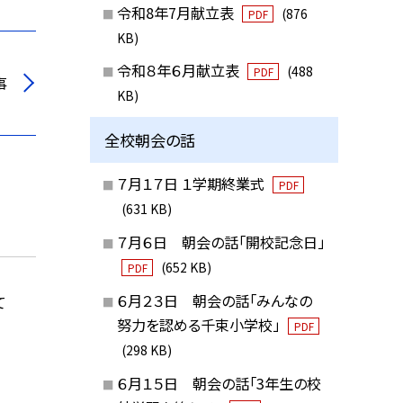
令和8年7月献立表
(876
PDF
KB)
令和８年６月献立表
(488
PDF
事
KB)
全校朝会の話
７月１７日 １学期終業式
PDF
(631 KB)
７月６日 朝会の話「開校記念日」
(652 KB)
PDF
６月２３日 朝会の話「みんなの
て
努力を認める千束小学校」
PDF
(298 KB)
６月１５日 朝会の話「3年生の校