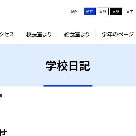
配色
通常
白地
黒地
文字
クセス
校長室より
給食室より
学年のページ
学校日記
細
せ