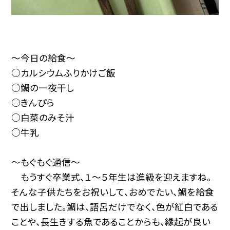
～今日の給食～
○カルシウムふりかけご飯
○鯛の一夜干し
○きんぴら
○白菜のみそ汁
○牛乳
～もぐもぐ通信～
もうすぐ卒業式、１～５年生は進級を迎えますね。
そんな子供たちをお祝いして、おめでたい、鯛を給食
で出しました。鯛は、語呂だけでなく、色が紅白である
ことや、長生きする魚であることからも、縁起が良い