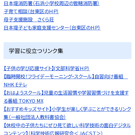
日本堤消防署（石浜小学校周辺の管轄消防署）
子育て相談（台東区のＨＰ）
母子支援施設 さくら荘
日本堤子ども家庭支援センター（台東区のＨＰ）
学習に役立つリンク集
【子供の学び応援サイト】(文部科学省ＨＰ）
【臨時開校！フライデーモーニング・スクール】自習向け番組
NHK Eテレ
【おはようスクール】児童の生活習慣や学習習慣づけを支援す
る番組 TOKYO MX
【おすすめキッズサイト】小学生が楽しく学ぶことができるリンク
集（一般社団法人教科書協会）
【休校中の子供たちにぜひ見て欲しい科学技術の面白デジタル
コンテンツ】（科学技術広報研究会＜ＪＡＣＳＴ＞）