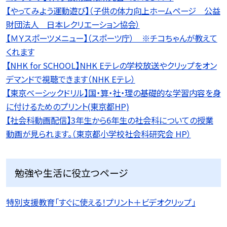
【やってみよう運動遊び】（子供の体力向上ホームページ 公益
財団法人 日本レクリエーション協会）
【ＭＹスポーツメニュー】（スポーツ庁） ※チコちゃんが教えて
くれます
【NHK for SCHOOL】NHK Eテレの学校放送やクリップをオン
デマンドで視聴できます（NHK Eテレ）
【東京ベーシックドリル】国・算・社・理の基礎的な学習内容を身
に付けるためのプリント(東京都HP)
【社会科動画配信】3年生から6年生の社会科についての授業
動画が見られます。（東京都小学校社会科研究会 HP）
勉強や生活に役立つページ
特別支援教育「すぐに使える！プリント＋ビデオクリップ」