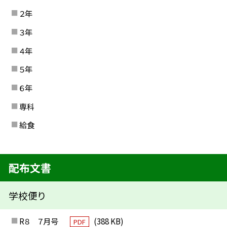
２年
３年
４年
５年
６年
専科
給食
配布文書
学校便り
R８ ７月号
(388 KB)
PDF