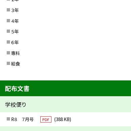
３年
４年
５年
６年
専科
給食
配布文書
学校便り
R８ ７月号
(388 KB)
PDF